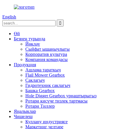
English
Өй
Безнең турында
Йөкләү
Сыйфат ышанычлыгы
Корпоратив культура
Компания командасы
Продукция
Ашлама тараткыч
Flail Mower Gearbox
Саклагыч
Гидротехник саклагыч
Башка Gearbox
Hole Digger Gearbox урнаштырыгыз
Ротари кисүче тизлек тартмасы
Ротари Тиллер
Яңалыклар
Чишелеш
Куллану индустриясе
Маркетинг челтәре