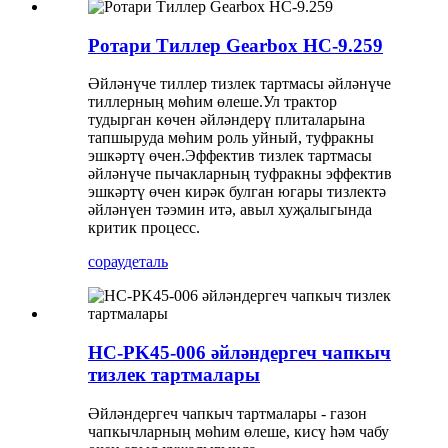
Ротари Тиллер Gearbox HC-9.259
Әйләнүче тиллер тизлек тартмасы әйләнүче
тиллерның мөһим өлеше.Ул трактор
тудырган көчен әйләндерү плиталарына
тапшыруда мөһим роль уйный, туфракны
эшкәртү өчен.Эффектив тизлек тартмасы
әйләнүче пычакларның туфракны эффектив
эшкәртү өчен кирәк булган югары тизлектә
әйләнүен тәэмин итә, авыл хуҗалыгында
критик процесс.
сорау
деталь
HC-PK45-006 әйләндергеч чапкыч
тизлек тартмалары
Әйләндергеч чапкыч тартмалары - газон
чапкычларның мөһим өлеше, кисү һәм чабу