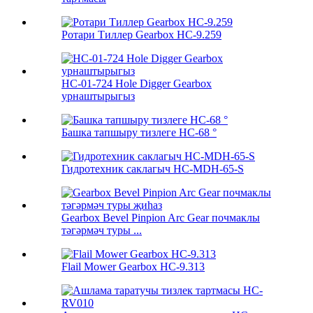
Ротари Тиллер Gearbox HC-9.259
HC-01-724 Hole Digger Gearbox
урнаштырыгыз
Башка тапшыру тизлеге HC-68 °
Гидротехник саклагыч HC-MDH-65-S
Gearbox Bevel Pinpion Arc Gear почмаклы
тәгәрмәч туры ...
Flail Mower Gearbox HC-9.313