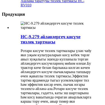
Ашлама таратучы тизлек тартмасы HC-
RV010
Продукция
HC-9.279 әйләндергеч кисүче
тизлек тартмасы
Ротари кисүче тизлек тартмалары үлән чабу
яки уҗым культураларын кисү кебек төрле
авыл хуҗалыгы эшендә кулланыла торган
әйләндергеч кисүчеләрнең мөһим өлеше.Бу
трактор көче белән барлыкка килгән көчен
әйләндергеч кисүче пычакларына тапшыру
өчен җаваплы тизлек тартмасы.Эффектив
тартма ярдәмендә тыгыз үсемлекләрне тиз
һәм эффектив кисәр өчен, пычак югары
тизлектә әйләнә ала.Ротари кисүче тизлек
тартмалары, гадәттә, каты эш шартларына
һәм кисү вакытында очраган авырлыкларга
каршы тору өчен, авыр тимер яки