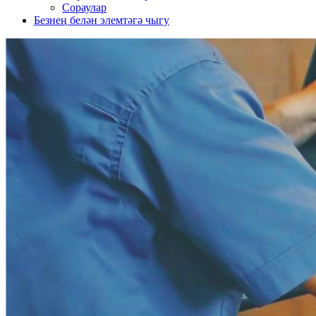
Сораулар
Безнең белән элемтәгә чыгу