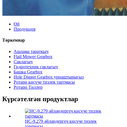
Өй
Продукция
Төркемнәр
Ашлама тараткыч
Flail Mower Gearbox
Саклагыч
Гидротехник саклагыч
Башка Gearbox
Hole Digger Gearbox урнаштырыгыз
Ротари кисүче тизлек тартмасы
Ротари Тиллер
Күрсәтелгән продуктлар
HC-9.279 әйләндергеч кисүче тизлек
тартмасы