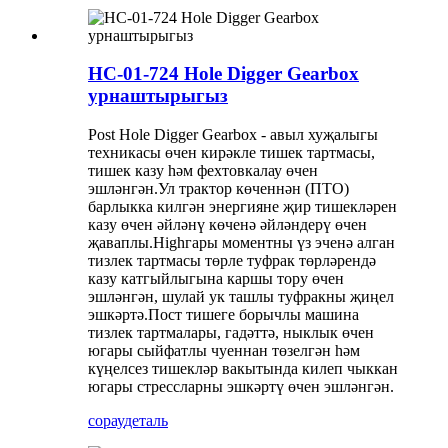
HC-01-724 Hole Digger Gearbox
урнаштырыгыз
Post Hole Digger Gearbox - авыл хуҗалыгы
техникасы өчен кирәкле тишек тартмасы,
тишек казу һәм фехтовкалау өчен
эшләнгән.Ул трактор көченнән (ПТО)
барлыкка килгән энергияне җир тишекләрен
казу өчен әйләнү көченә әйләндерү өчен
җаваплы.Highгары моментны үз эченә алган
тизлек тартмасы төрле туфрак төрләрендә
казу катгыйлыгына каршы тору өчен
эшләнгән, шулай ук ​​ташлы туфракны җиңел
эшкәртә.Пост тишеге борычлы машина
тизлек тартмалары, гадәттә, ныклык өчен
югары сыйфатлы чуеннан төзелгән һәм
күңелсез тишекләр вакытында килеп чыккан
югары стрессларны эшкәртү өчен эшләнгән.
сорау
деталь