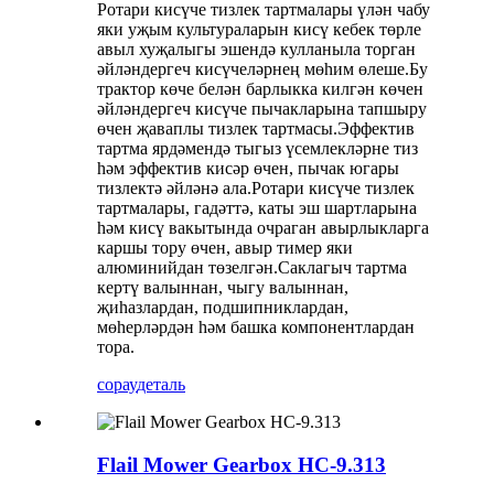
Ротари кисүче тизлек тартмалары үлән чабу
яки уҗым культураларын кисү кебек төрле
авыл хуҗалыгы эшендә кулланыла торган
әйләндергеч кисүчеләрнең мөһим өлеше.Бу
трактор көче белән барлыкка килгән көчен
әйләндергеч кисүче пычакларына тапшыру
өчен җаваплы тизлек тартмасы.Эффектив
тартма ярдәмендә тыгыз үсемлекләрне тиз
һәм эффектив кисәр өчен, пычак югары
тизлектә әйләнә ала.Ротари кисүче тизлек
тартмалары, гадәттә, каты эш шартларына
һәм кисү вакытында очраган авырлыкларга
каршы тору өчен, авыр тимер яки
алюминийдан төзелгән.Саклагыч тартма
кертү валыннан, чыгу валыннан,
җиһазлардан, подшипниклардан,
мөһерләрдән һәм башка компонентлардан
тора.
сорау
деталь
Flail Mower Gearbox HC-9.313