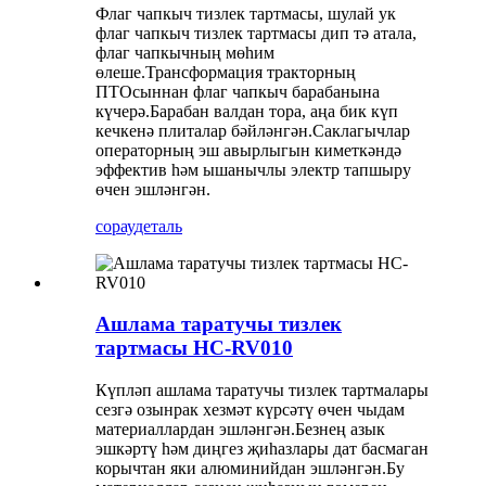
Флаг чапкыч тизлек тартмасы, шулай ук ​​
флаг чапкыч тизлек тартмасы дип тә атала,
флаг чапкычның мөһим
өлеше.Трансформация тракторның
ПТОсыннан флаг чапкыч барабанына
күчерә.Барабан валдан тора, аңа бик күп
кечкенә плиталар бәйләнгән.Саклагычлар
операторның эш авырлыгын киметкәндә
эффектив һәм ышанычлы электр тапшыру
өчен эшләнгән.
сорау
деталь
Ашлама таратучы тизлек
тартмасы HC-RV010
Күпләп ашлама таратучы тизлек тартмалары
сезгә озынрак хезмәт күрсәтү өчен чыдам
материаллардан эшләнгән.Безнең азык
эшкәртү һәм диңгез җиһазлары дат басмаган
корычтан яки алюминийдан эшләнгән.Бу