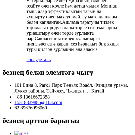
материаллар сезнең җиһазның гомерен
озайту өчен көчле һәм датка чыдам.Моннан
тыш, алар эффективлыгын тагын да
яхшырту өчен махсус майлау материаллары
белән капланган.Ашлама таратучы тизлек
тартмасы продуктлары төрле системаларны
урнаштыру өчен төрле зурлыкта
бар.Саклагычны ничек кулланырга
ниятләвегезгә карап, сез һәрвакыт бик яхшы
туры килгән зурлыкны ала аласыз.
сорау
деталь
безнең белән элемтәгә чыгу
101 Бина 8, Park1 Парк Төньяк Roadл, Фэнцзян урамы,
Лукяо районы, Тайчжоу, Чжэцзян ， Китай
+86 13616672358
15818339885@163.com
62 89676996060
безнең арттан барыгыз