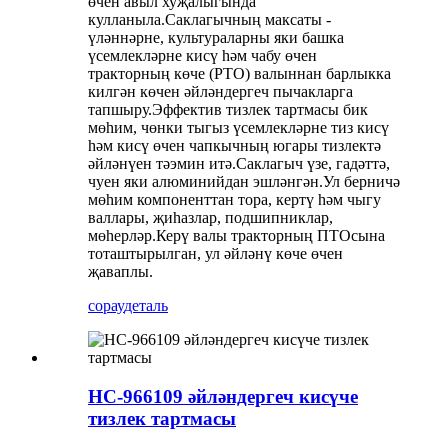
өчен авыл хуҗалыгында
кулланыла.Саклагычның максаты -
үләннәрне, культураларны яки башка
үсемлекләрне кисү һәм чабу өчен
тракторның көче (PTO) валыннан барлыкка
килгән көчен әйләндергеч пычакларга
тапшыру.Эффектив тизлек тартмасы бик
мөһим, чөнки тыгыз үсемлекләрне тиз кисү
һәм кисү өчен чапкычның югары тизлектә
әйләнүен тәэмин итә.Саклагыч үзе, гадәттә,
чуен яки алюминийдан эшләнгән.Ул берничә
мөһим компоненттан тора, кертү һәм чыгу
валлары, җиһазлар, подшипниклар,
мөһерләр.Керү валы тракторның ПТОсына
тоташтырылган, ул әйләнү көче өчен
җаваплы.
сорау
деталь
HC-966109 әйләндергеч кисүче
тизлек тартмасы