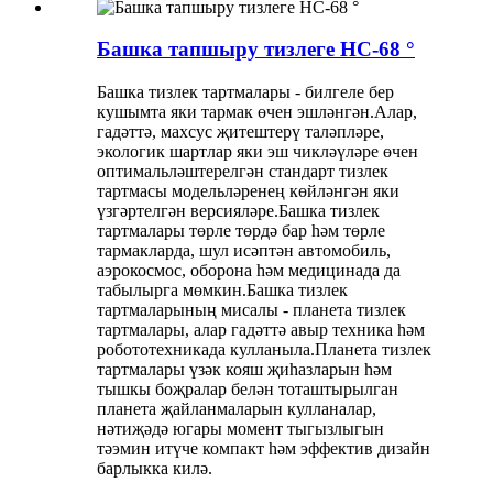
Башка тапшыру тизлеге HC-68 °
Башка тизлек тартмалары - билгеле бер
кушымта яки тармак өчен эшләнгән.Алар,
гадәттә, махсус җитештерү таләпләре,
экологик шартлар яки эш чикләүләре өчен
оптимальләштерелгән стандарт тизлек
тартмасы модельләренең көйләнгән яки
үзгәртелгән версияләре.Башка тизлек
тартмалары төрле төрдә бар һәм төрле
тармакларда, шул исәптән автомобиль,
аэрокосмос, оборона һәм медицинада да
табылырга мөмкин.Башка тизлек
тартмаларының мисалы - планета тизлек
тартмалары, алар гадәттә авыр техника һәм
робототехникада кулланыла.Планета тизлек
тартмалары үзәк кояш җиһазларын һәм
тышкы боҗралар белән тоташтырылган
планета җайланмаларын кулланалар,
нәтиҗәдә югары момент тыгызлыгын
тәэмин итүче компакт һәм эффектив дизайн
барлыкка килә.