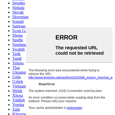
Sesotho
Sinhala
Slovak
Slovenian
Somali
Samoan
Scots Gaelic
Shona
Sindhi
Sundanese
Swahili
Tajik
Tamil
Telugu
Thai
Ukrainian
Urdu
Uzbek
Vietnamese
Welsh
Xhosa
Yiddish
Yoruba
Zulu
Kinyarwanda