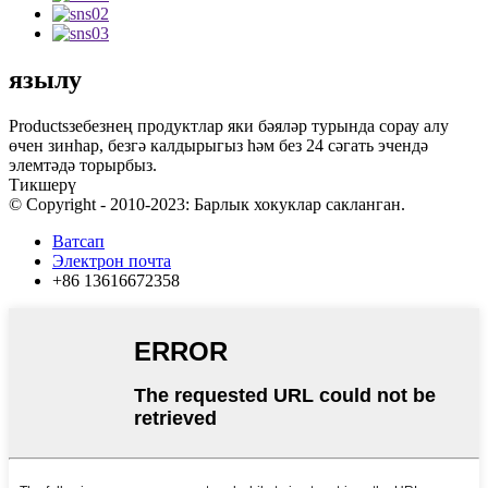
язылу
Productsзебезнең продуктлар яки бәяләр турында сорау алу
өчен зинһар, безгә калдырыгыз һәм без 24 сәгать эчендә
элемтәдә торырбыз.
Тикшерү
© Copyright - 2010-2023: Барлык хокуклар сакланган.
Ватсап
Электрон почта
+86 13616672358