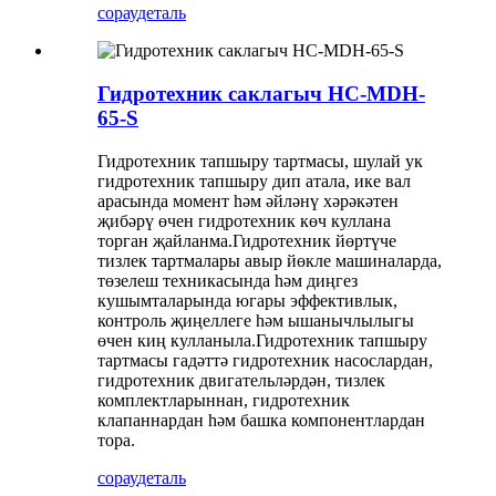
сорау
деталь
Гидротехник саклагыч HC-MDH-
65-S
Гидротехник тапшыру тартмасы, шулай ук ​​
гидротехник тапшыру дип атала, ике вал
арасында момент һәм әйләнү хәрәкәтен
җибәрү өчен гидротехник көч куллана
торган җайланма.Гидротехник йөртүче
тизлек тартмалары авыр йөкле машиналарда,
төзелеш техникасында һәм диңгез
кушымталарында югары эффективлык,
контроль җиңеллеге һәм ышанычлылыгы
өчен киң кулланыла.Гидротехник тапшыру
тартмасы гадәттә гидротехник насослардан,
гидротехник двигательләрдән, тизлек
комплектларыннан, гидротехник
клапаннардан һәм башка компонентлардан
тора.
сорау
деталь