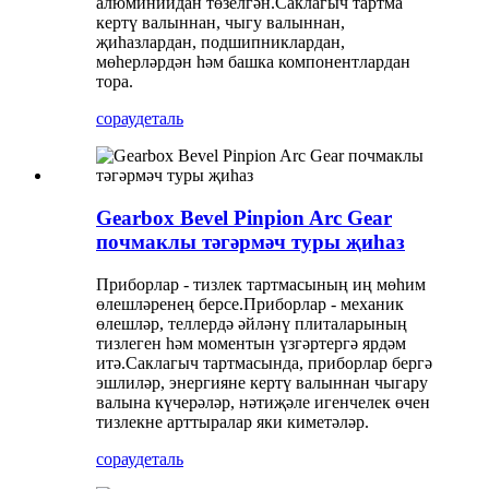
алюминийдан төзелгән.Саклагыч тартма
кертү валыннан, чыгу валыннан,
җиһазлардан, подшипниклардан,
мөһерләрдән һәм башка компонентлардан
тора.
сорау
деталь
Gearbox Bevel Pinpion Arc Gear
почмаклы тәгәрмәч туры җиһаз
Приборлар - тизлек тартмасының иң мөһим
өлешләренең берсе.Приборлар - механик
өлешләр, теллердә әйләнү плиталарының
тизлеген һәм моментын үзгәртергә ярдәм
итә.Саклагыч тартмасында, приборлар бергә
эшлиләр, энергияне кертү валыннан чыгару
валына күчерәләр, нәтиҗәле игенчелек өчен
тизлекне арттыралар яки киметәләр.
сорау
деталь