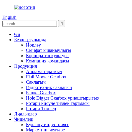
English
Өй
Безнең турында
Йөкләү
Сыйфат ышанычлыгы
Корпоратив культура
Компания командасы
Продукция
Ашлама тараткыч
Flail Mower Gearbox
Саклагыч
Гидротехник саклагыч
Башка Gearbox
Hole Digger Gearbox урнаштырыгыз
Ротари кисүче тизлек тартмасы
Ротари Тиллер
Яңалыклар
Чишелеш
Куллану индустриясе
Маркетинг челтәре