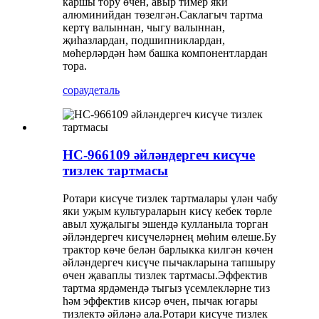
каршы тору өчен, авыр тимер яки
алюминийдан төзелгән.Саклагыч тартма
кертү валыннан, чыгу валыннан,
җиһазлардан, подшипниклардан,
мөһерләрдән һәм башка компонентлардан
тора.
сорау
деталь
HC-966109 әйләндергеч кисүче
тизлек тартмасы
Ротари кисүче тизлек тартмалары үлән чабу
яки уҗым культураларын кисү кебек төрле
авыл хуҗалыгы эшендә кулланыла торган
әйләндергеч кисүчеләрнең мөһим өлеше.Бу
трактор көче белән барлыкка килгән көчен
әйләндергеч кисүче пычакларына тапшыру
өчен җаваплы тизлек тартмасы.Эффектив
тартма ярдәмендә тыгыз үсемлекләрне тиз
һәм эффектив кисәр өчен, пычак югары
тизлектә әйләнә ала.Ротари кисүче тизлек