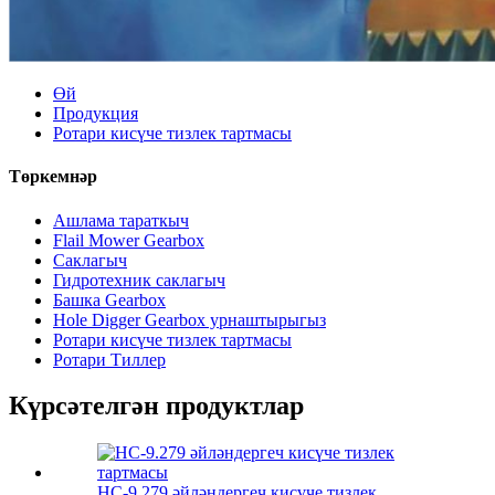
Өй
Продукция
Ротари кисүче тизлек тартмасы
Төркемнәр
Ашлама тараткыч
Flail Mower Gearbox
Саклагыч
Гидротехник саклагыч
Башка Gearbox
Hole Digger Gearbox урнаштырыгыз
Ротари кисүче тизлек тартмасы
Ротари Тиллер
Күрсәтелгән продуктлар
HC-9.279 әйләндергеч кисүче тизлек