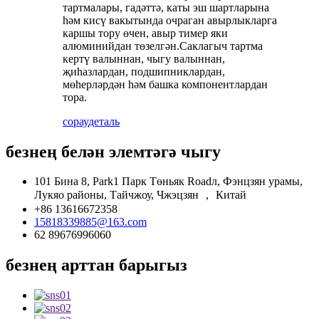
тартмалары, гадәттә, каты эш шартларына
һәм кисү вакытында очраган авырлыкларга
каршы тору өчен, авыр тимер яки
алюминийдан төзелгән.Саклагыч тартма
кертү валыннан, чыгу валыннан,
җиһазлардан, подшипниклардан,
мөһерләрдән һәм башка компонентлардан
тора.
сорау
деталь
безнең белән элемтәгә чыгу
101 Бина 8, Park1 Парк Төньяк Roadл, Фэнцзян урамы,
Лукяо районы, Тайчжоу, Чжэцзян ， Китай
+86 13616672358
15818339885@163.com
62 89676996060
безнең арттан барыгыз