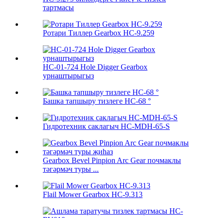
тартмасы
Ротари Тиллер Gearbox HC-9.259
HC-01-724 Hole Digger Gearbox
урнаштырыгыз
Башка тапшыру тизлеге HC-68 °
Гидротехник саклагыч HC-MDH-65-S
Gearbox Bevel Pinpion Arc Gear почмаклы
тәгәрмәч туры ...
Flail Mower Gearbox HC-9.313