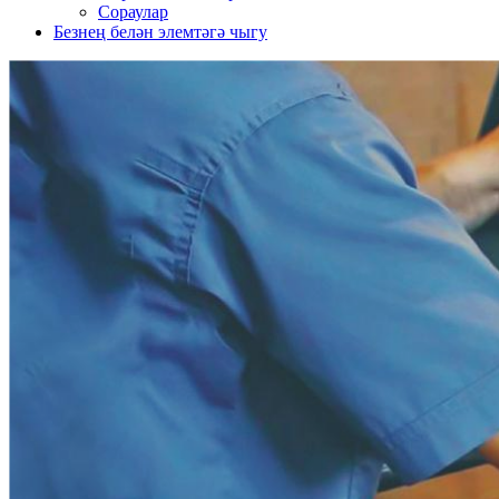
Сораулар
Безнең белән элемтәгә чыгу