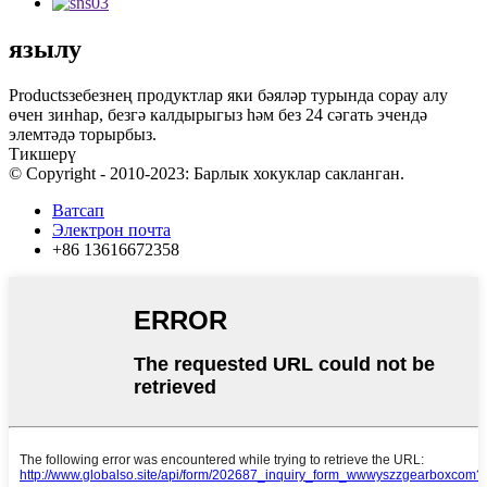
язылу
Productsзебезнең продуктлар яки бәяләр турында сорау алу
өчен зинһар, безгә калдырыгыз һәм без 24 сәгать эчендә
элемтәдә торырбыз.
Тикшерү
© Copyright - 2010-2023: Барлык хокуклар сакланган.
Ватсап
Электрон почта
+86 13616672358