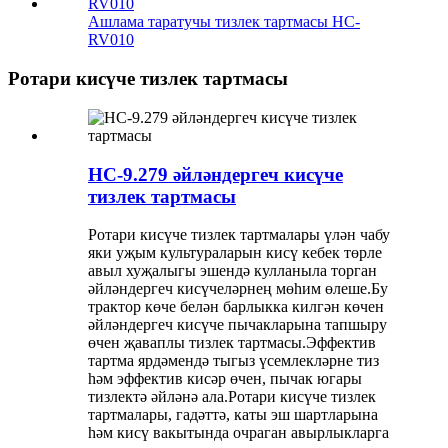
Ашлама таратучы тизлек тартмасы HC-
RV010
Ротари кисүче тизлек тартмасы
HC-9.279 әйләндергеч кисүче
тизлек тартмасы
Ротари кисүче тизлек тартмалары үлән чабу
яки уҗым культураларын кисү кебек төрле
авыл хуҗалыгы эшендә кулланыла торган
әйләндергеч кисүчеләрнең мөһим өлеше.Бу
трактор көче белән барлыкка килгән көчен
әйләндергеч кисүче пычакларына тапшыру
өчен җаваплы тизлек тартмасы.Эффектив
тартма ярдәмендә тыгыз үсемлекләрне тиз
һәм эффектив кисәр өчен, пычак югары
тизлектә әйләнә ала.Ротари кисүче тизлек
тартмалары, гадәттә, каты эш шартларына
һәм кисү вакытында очраган авырлыкларга