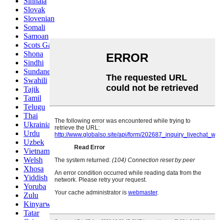
Sinhala
Slovak
Slovenian
Somali
Samoan
Scots Gaelic
Shona
Sindhi
Sundanese
Swahili
Tajik
Tamil
Telugu
Thai
Ukrainian
Urdu
Uzbek
Vietnamese
Welsh
Xhosa
Yiddish
Yoruba
Zulu
Kinyarwanda
Tatar