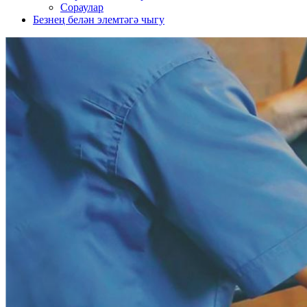
Сораулар
Безнең белән элемтәгә чыгу