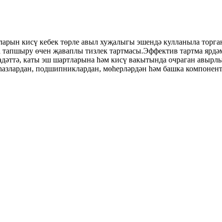
аларын кисү кебек төрле авыл хуҗалыгы эшендә кулланыла торга
 тапшыру өчен җаваплы тизлек тартмасы.Эффектив тартма ярдәм
 гадәттә, каты эш шартларына һәм кисү вакытында очраган авыр
һазлардан, подшипниклардан, мөһерләрдән һәм башка компонент