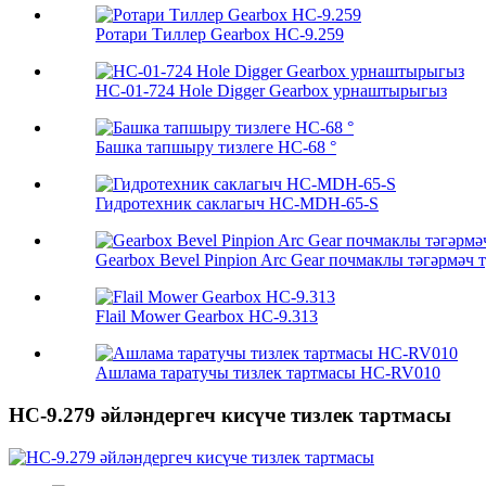
Ротари Тиллер Gearbox HC-9.259
HC-01-724 Hole Digger Gearbox урнаштырыгыз
Башка тапшыру тизлеге HC-68 °
Гидротехник саклагыч HC-MDH-65-S
Gearbox Bevel Pinpion Arc Gear почмаклы тәгәрмәч т
Flail Mower Gearbox HC-9.313
Ашлама таратучы тизлек тартмасы HC-RV010
HC-9.279 әйләндергеч кисүче тизлек тартмасы