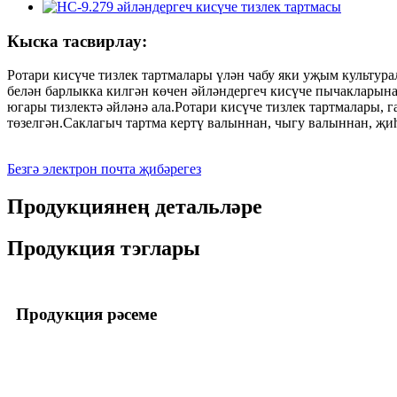
Кыска тасвирлау:
Ротари кисүче тизлек тартмалары үлән чабу яки уҗым культур
белән барлыкка килгән көчен әйләндергеч кисүче пычакларына
югары тизлектә әйләнә ала.Ротари кисүче тизлек тартмалары,
төзелгән.Саклагыч тартма кертү валыннан, чыгу валыннан, җи
Безгә электрон почта җибәрегез
Продукциянең детальләре
Продукция тэглары
Продукция рәсеме