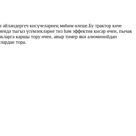
н әйләндергеч кисүчеләрнең мөһим өлеше.Бу трактор көче
ендә тыгыз үсемлекләрне тиз һәм эффектив кисәр өчен, пычак
лыкларга каршы тору өчен, авыр тимер яки алюминийдан
лардан тора.