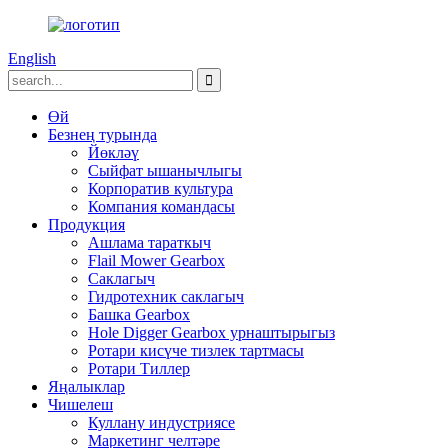
English
Өй
Безнең турында
Йөкләү
Сыйфат ышанычлыгы
Корпоратив культура
Компания командасы
Продукция
Ашлама тараткыч
Flail Mower Gearbox
Саклагыч
Гидротехник саклагыч
Башка Gearbox
Hole Digger Gearbox урнаштырыгыз
Ротари кисүче тизлек тартмасы
Ротари Тиллер
Яңалыклар
Чишелеш
Куллану индустриясе
Маркетинг челтәре