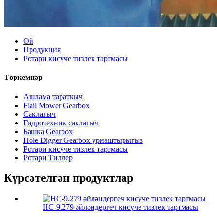
Өй
Продукция
Ротари кисүче тизлек тартмасы
Төркемнәр
Ашлама тараткыч
Flail Mower Gearbox
Саклагыч
Гидротехник саклагыч
Башка Gearbox
Hole Digger Gearbox урнаштырыгыз
Ротари кисүче тизлек тартмасы
Ротари Тиллер
Күрсәтелгән продуктлар
HC-9.279 әйләндергеч кисүче тизлек тартмасы